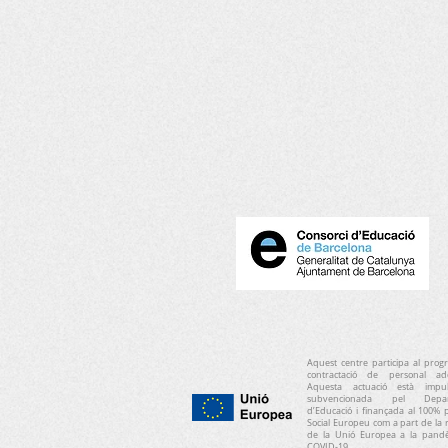
Aquest centre participa al pro
contractació de personal addi
Aquesta actuació està impu
subvencionada pel Depar
d’Educació i finançada al 100% 
Social Europeu com a part de la 
de la Unió Europea a la pand
COVID-19.​