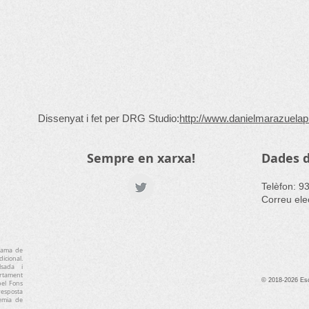
Dissenyat i fet per DRG Studio:
http://www.danielmarazuela
Sempre en xarxa!
Dades d
​Telèfon: 9
Correu ele
grama de
cional.
lsada i
tament
© 2018-2026 Esc
pel Fons
resposta
èmia de