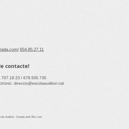
prada.com/
654.85.27.11
e contacte!
3.707.18.23 / 678.505.735 ​
ctrònic:
direccio@escolaauditori.cat
ola Auditori. Creada amb
Wix.com